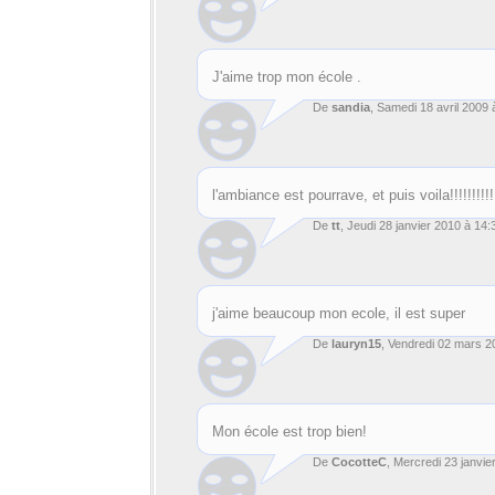
J'aime trop mon école .
De
sandia
, Samedi 18 avril 2009 
l'ambiance est pourrave, et puis voila!!!!!!!!!!
De
tt
, Jeudi 28 janvier 2010 à 14:
j'aime beaucoup mon ecole, il est super
De
lauryn15
, Vendredi 02 mars 2
Mon école est trop bien!
De
CocotteC
, Mercredi 23 janvie